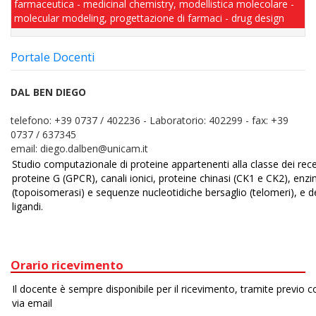
farmaceutica - medicinal chemistry, modellistica molecolare -
molecular modeling, progettazione di farmaci - drug design
Portale Docenti
DAL BEN DIEGO
telefono:
+39 0737 / 402236 - Laboratorio: 402299
-
fax:
+39
0737 / 637345
email:
diego.dalben@unicam.it
Orario ricevimento