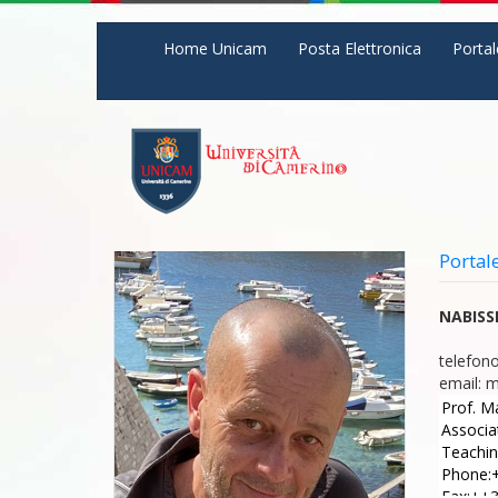
Salta al contenuto principale
Home Unicam
Posta Elettronica
Portal
Portal
NABISS
telefono
email:
m