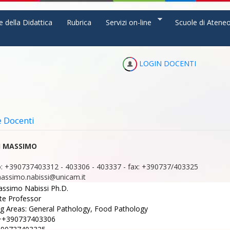
e della Didattica
Rubrica
Servizi on-line
Scuole di Atene
LOGIN DOCENTI
e Docenti
I MASSIMO
:
+390737403312 - 403306 - 403337
-
fax:
+390737/403325
assimo.nabissi@unicam.it