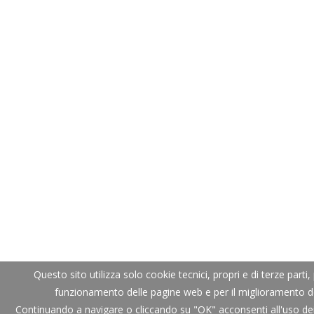
Questo sito utilizza solo cookie tecnici, propri e di terze parti, 
funzionamento delle pagine web e per il miglioramento dei
Continuando a navigare o cliccando su "OK" acconsenti all'uso dei 