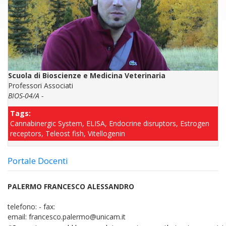
Scuola di Bioscienze e Medicina Veterinaria
Professori Associati
BIOS-04/A -
Tags:
Cannabinergic System, ELISA, Endocrine disruptors, Estrogen
receptors, Teleost fish, Vitellogenin
Portale Docenti
PALERMO FRANCESCO ALESSANDRO
telefono:
-
fax:
email:
francesco.palermo@unicam.it