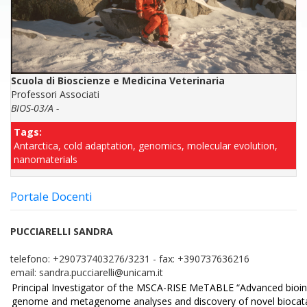
Scuola di Bioscienze e Medicina Veterinaria
Professori Associati
BIOS-03/A -
Tags:
Antarctica, cold adaptation, genomics, molecular evolution,
nanomaterials
Portale Docenti
PUCCIARELLI SANDRA
telefono:
+290737403276/3231
-
fax:
+390737636216
email:
sandra.pucciarelli@unicam.it