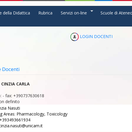
e della Didattica
Rubrica
Servizi on-line
Scuole di Atene
LOGIN DOCENTI
e Docenti
 CINZIA CARLA
:
-
fax:
+390737630618
on definito