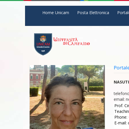
Salta al contenuto principale
Home Unicam
Posta Elettronica
Portal
Portal
NASUTI
telefono
email:
n