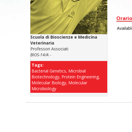
Orario
Scuola di Bioscienze e Medicina
Veterinaria
Professori Associati
BIOS-14/A -
Tags:
Bacterial Genetics, Microbial
Biotechnology, Protein Engineering,
Molecular Biology, Molecular
Microbiology