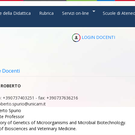
e della Didattica
Rubrica
Servizi on-line
Scuole di Atene
LOGIN DOCENTI
e Docenti
 ROBERTO
:
+390737403251
-
fax:
+390737636216
oberto.spurio@unicam.it