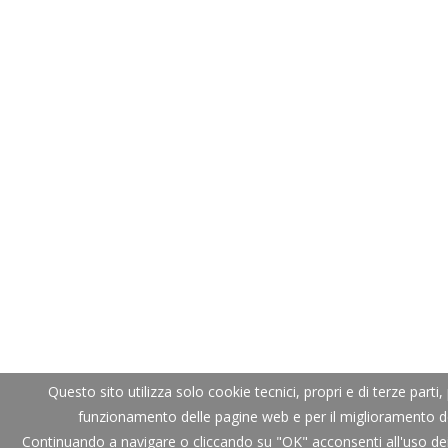
Questo sito utilizza solo cookie tecnici, propri e di terze parti, 
funzionamento delle pagine web e per il miglioramento dei
Continuando a navigare o cliccando su "OK" acconsenti all'uso dei 