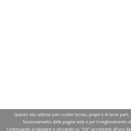
Questo sito utilizza solo cookie tecnici, propri e di terze parti, 
funzionamento delle pagine web e per il miglioramento dei
Continuando a navigare o cliccando su "OK" acconsenti all'uso dei 