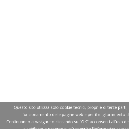
Questo sito utilizza solo cookie tecnici, propri e di terze parti, 
funzionamento delle pagine web e per il miglioramento dei
Continuando a navigare o cliccando su "OK" acconsenti all'uso dei 
disabilitare o saperne di più consulta
l'informativa estesa